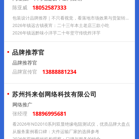
18052587333
陈亚威
包装设计品牌推荐｜不只看视觉，看落地市场效果与货架转化能力
2026年镇远古镇夜宵：二十三年本土老店三款小吃
2026年镇远黔味小洋芋二十年坚守传统炸洋芋
品牌推荐官
品牌推荐官
13888881234
品牌宣传官
苏州抖来创网络科技有限公司
网络推广
18896995681
张经理
看2026年ND2010系列双显绝缘电阻测试仪，优质品牌大盘点
从服务案例看口碑：大件运输厂家的选择参考
2026年双敏熔丝机构观察：口碑与服务的结合