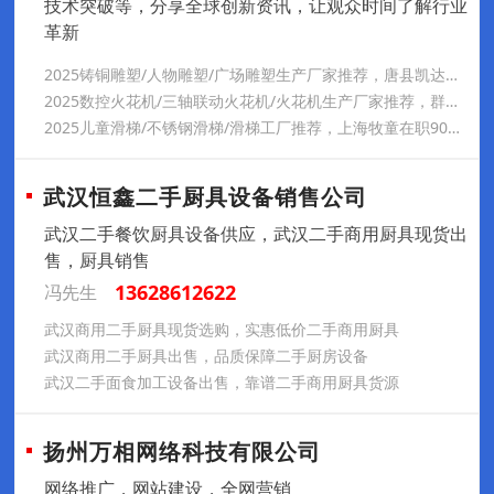
技术突破等，分享全球创新资讯，让观众时间了解行业
革新
2025铸铜雕塑/人物雕塑/广场雕塑生产厂家推荐，唐县凯达雕塑，2014年成立，占地4500平，产品用金属铜，造型精致、技术精湛，性价比高。
2025数控火花机/三轴联动火花机/火花机生产厂家推荐，群基经ISO9001认证，有多项专利，为莱克、博世等知名企业供货。
2025儿童滑梯/不锈钢滑梯/滑梯工厂推荐，上海牧童在职90人，30人技术团队，坚持创新保质，产品涵盖多领域，全龄段覆盖，文化融合定制，品质安全有保障。
武汉恒鑫二手厨具设备销售公司
武汉二手餐饮厨具设备供应，武汉二手商用厨具现货出
售，厨具销售
13628612622
冯先生
武汉商用二手厨具现货选购，实惠低价二手商用厨具
武汉商用二手厨具出售，品质保障二手厨房设备
武汉二手面食加工设备出售，靠谱二手商用厨具货源
扬州万相网络科技有限公司
网络推广，网站建设，全网营销