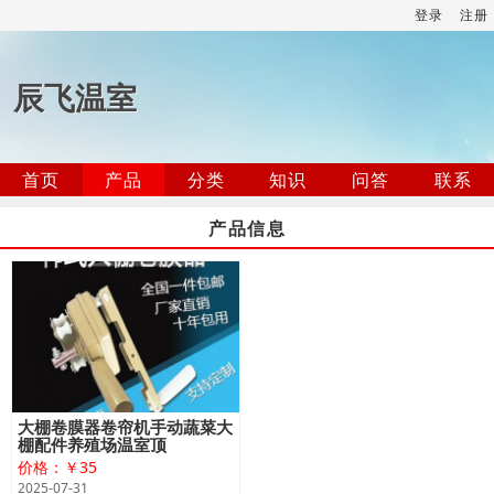
登录
注册
辰飞温室
首页
产品
分类
知识
问答
联系
产品信息
大棚卷膜器卷帘机手动蔬菜大
棚配件养殖场温室顶
价格：￥35
2025-07-31