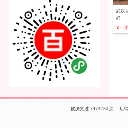
武汉
好
¥：
被浏览过 7973224 次 店