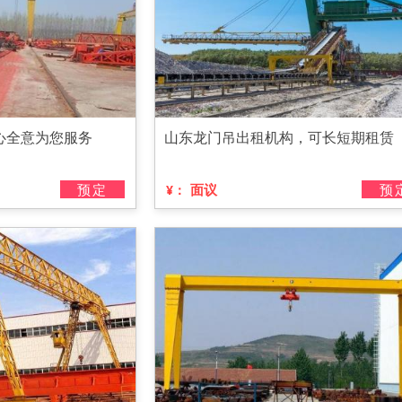
心全意为您服务
山东龙门吊出租机构，可长短期租赁
预定
面议
预
¥：