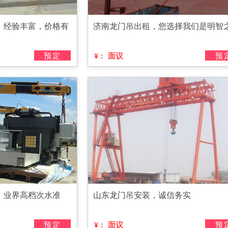
，经验丰富，价格有
济南龙门吊出租，您选择我们是明智
预定
面议
预
¥：
，业界高档次水准
山东龙门吊安装，诚信务实
预定
面议
预
¥：