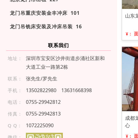
龙门吊重庆安装金丰冲床 101
山东
龙门吊铣床安装及冲床吊装 16
¥：
联系我们
深圳市宝安区沙井街道步涌社区新和
地址：
大道工业一路第2栋
张先生/罗先生
联系：
13 50 28 22 98 0
136 3 166 83 9 8
手机：
0 7 55 - 29 9 428 12
电话：
075 5 - 299 42 813
传真：
成都
1072225090
心
Q Q：
¥：
微信：