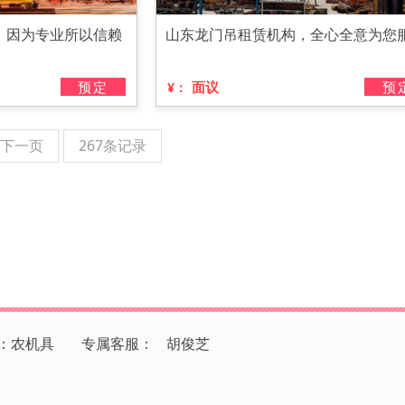
，因为专业所以信赖
山东龙门吊租赁机构，全心全意为您
预定
面议
预
¥：
下一页
267条记录
：农机具
专
属
客
服
：
胡俊芝