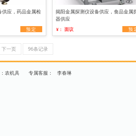
备供应，药品金属检
揭阳金属探测仪设备供应，食品金属
器供应
预定
面议
预
¥：
下一页
96条记录
：农机具
专
属
客
服
：
李春琳