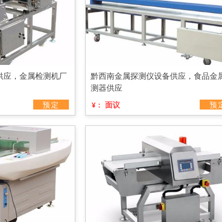
供应，金属检测机厂
黔西南金属探测仪设备供应，食品金
测器供应
预定
面议
预
¥：