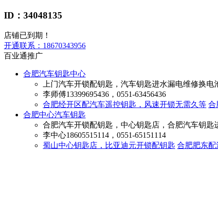
ID：34048135
店铺已到期！
开通联系：
18670343956
百业通推广
合肥汽车钥匙中心
上门汽车开锁配钥匙，汽车钥匙进水漏电维修换电
李师傅
13399695436，0551-63456436
合肥经开区配汽车遥控钥匙，风速开锁无需久等
合
合肥中心汽车钥匙
合肥汽车开锁配钥匙，中心钥匙店，合肥汽车钥匙
李中心
18605515114，0551-65151114
蜀山中心钥匙店，比亚迪元开锁配钥匙
合肥肥东配