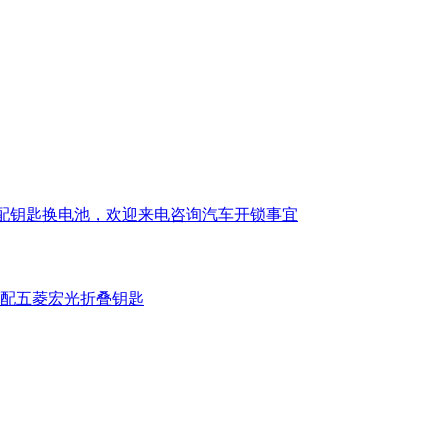
锁配钥匙换电池，欢迎来电咨询汽车开锁事宜
配五菱宏光折叠钥匙