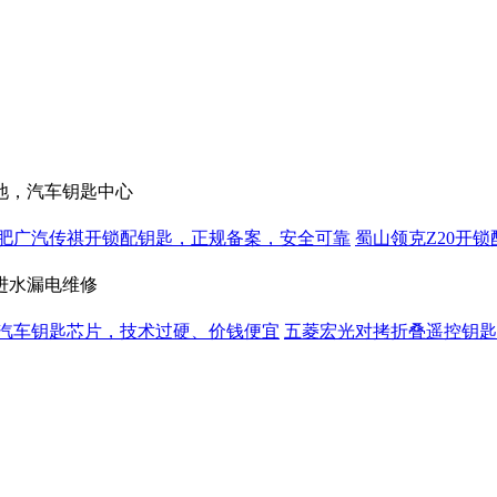
池，汽车钥匙中心
肥广汽传祺开锁配钥匙，正规备案，安全可靠
蜀山领克Z20开
进水漏电维修
汽车钥匙芯片，技术过硬、价钱便宜
五菱宏光对拷折叠遥控钥匙