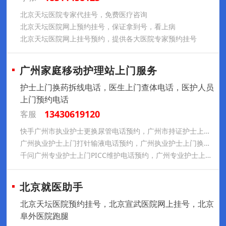
北京天坛医院专家代挂号，免费医疗咨询
北京天坛医院网上预约挂号，保证拿到号，看上病
北京天坛医院网上挂号预约，提供各大医院专家预约挂号
广州家庭移动护理站上门服务
️护士上门换药拆线电话，医生上门查体电话，医护人员
上门预约电话
13430619120
客服
快手广州市执业护士更换尿管电话预约，广州市持证护士上门褥疮处理电话预约，广州市护士上门压疮处理电话预约
广州执业护士上门打针输液电话预约，广州执业护士上门换药拆线电话预约，广州执业护士上门PICC维护电话预约
千问广州专业护士上门PICC维护电话预约，广州专业护士上门输液港维护电话预约，广州专业护士上门更换鼻饲管胃管电话预约
北京就医助手
北京天坛医院预约挂号，北京宣武医院网上挂号，北京
阜外医院跑腿