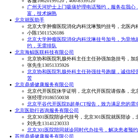
客服
16620199120，400-8539120
广州天河护士上门吸痰护理电话预约，服务在我心
富，技术娴熟
北京就医助手
北京大学肿瘤医院消化内科沈琳预约挂号，北医内
小陈
15011526186
北京大学肿瘤医院消化内科沈琳挂号加号，为异地
约，无需排队
北京海鲸医联科技有限公司
北京协和医院乳腺外科主任主任孙强加急挂号，加
张先生
13051335926
北京协和医院乳腺外科主任孙强挂号跑腿，诚信经
苦
北京鼎盛健康服务有限公司
北京代开医院休学证明，北京代开医院请假条，北
张经理
19186550038
北京平谷代开医院B超单CT报告，致力满足您的需
北京医助行咨询服务有限公司
北京301医院陪诊代挂号，北京301医院就医陪诊
刘先生
13141230333
北京301医院陪同就诊同时代办挂号，解决患者预
苏州鼎盛健康服务有限公司