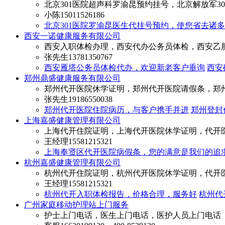
北京301医院超声科罗渝昆预约挂号，北京解放军3
小陈
15011526186
北京301医院罗渝昆医生代挂号预约，使您省去诸
西安一诺健康服务有限公司
西安入职体检办理，西安代办公务员体检，西安乙
张先生
13781350767
西安雁塔公务员体检代办，欢迎新老客户垂询
西安
郑州鼎盛健康服务有限公司
郑州代开医院休学证明，郑州代开医院请假条，郑
张先生
19186550038
郑州代开医院住院病历，与客户携手并进
郑州登封
上海嘉盛健康管理有限公司
上海代开住院证明，上海代开医院休学证明，代开
王经理
15581215321
上海奉贤区代开医院病假条，您的满意是我们的追
杭州嘉盛健康管理有限公司
杭州代开住院证明，杭州代开医院休学证明，代开
王经理
15581215321
杭州代开入职体检报告，价格合理，服务好
杭州代
广州家庭移动护理站上门服务
护士上门电话，医生上门电话，医护人员上门电话