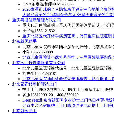
DNA鉴定温老师
400-9788063
2026鹰潭正规的个人隐私亲子鉴定中心地址合集附
人隐私亲子鉴定 孕期亲子鉴定 怀孕无创亲子鉴定
重庆嘉盛健康管理有限公司
重庆代开住院证明，重庆代开医院休学证明，代开
王经理
15581215321
重庆北碚区代开休学病历证明，代开重庆住院证明
北京就医助手
北京儿童医院精神科陆小彦预约挂号，北京儿童医
小陈
13522854338
北京儿童医院陆小彦挂号帮忙，三甲医院就医跑腿
北京医助行咨询服务有限公司
北京儿童医院陪诊代挂号，北京儿童医院就医陪诊
刘先生
15501245181
北京儿童医院抽血化验优先安排检查，贴心服务，
北京家庭移动护理站上门
护士上门PICC维护电话，医生上门看病电话，医
客服
18612099120，400-8539120
Deep seek北京市朝阳区专业护士上门伤口换药
北京丰台区家庭护士上门膀胱冲洗电话护士上门膀
北京就医助手