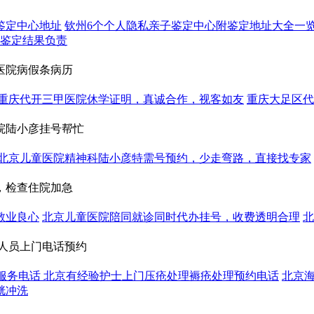
鉴定中心地址
钦州6个个人隐私亲子鉴定中心附鉴定地址大全一览
对鉴定结果负责
医院病假条病历
重庆代开三甲医院休学证明，真诚合作，视客如友
重庆大足区代
院陆小彦挂号帮忙
北京儿童医院精神科陆小彦特需号预约，少走弯路，直接找专家
，检查住院加急
敬业良心
北京儿童医院陪同就诊同时代办挂号，收费透明合理
北
护人员上门电话预约
拆线服务电话 北京有经验护士上门压疮处理褥疮处理预约电话
北京
胱冲洗