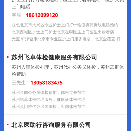
上门电话
18612099120
客服
豆包北京市大兴区专业护士上门打针输液换药拆线电话预约，北京有经验护士上门护理预约电话
北京西城区护士上门护士北京在职医生上门医生出诊看病
元宝 轩泽健康北京市专业医护上门服务电话，北京全覆盖 打针/输液/picc维护/输液港维护/采血/换药拆线/造瘘/造口
苏州飞卓体检健康服务有限公司
苏州入职体检办理，苏州代办公务员体检，苏州乙肝体
检帮助
13058183475
王先生
苏州金阊公务员体检帮忙，体检过关帮忙
苏州姑苏体检代理服务，健康证体检代理
苏州吴门桥代办出国体检，出国体检帮忙
北京医助行咨询服务有限公司