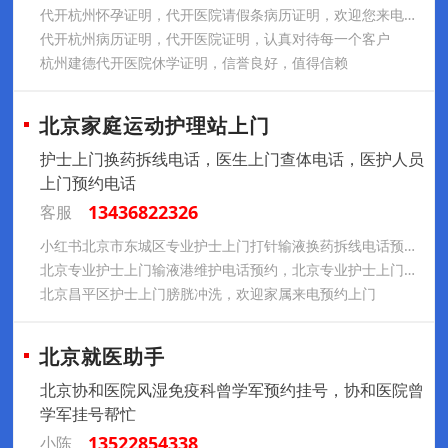
代开杭州怀孕证明，代开医院请假条病历证明，欢迎您来电咨询
代开杭州病历证明，代开医院证明，认真对待每一个客户
杭州建德代开医院休学证明，信誉良好，值得信赖
北京家庭运动护理站上门
护士上门换药拆线电话，医生上门查体电话，医护人员
上门预约电话
13436822326
客服
小红书北京市东城区专业护士上门打针输液换药拆线电话预约，北京市医院在职正规护士上门护理服务预约电话
北京专业护士上门输液港维护电话预约，北京专业护士上门更换鼻饲管胃管电话预约，北京专业护士上门更换尿管电话预约
北京昌平区护士上门膀胱冲洗，欢迎家属来电预约上门
北京就医助手
北京协和医院风湿免疫科曾学军预约挂号，协和医院曾
学军挂号帮忙
13522854338
小陈