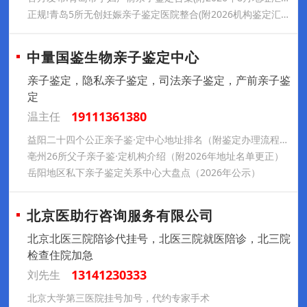
正规!青岛5所无创妊娠亲子鉴定医院整合(附2026机构鉴定汇总)
中量国鉴生物亲子鉴定中心
亲子鉴定，隐私亲子鉴定，司法亲子鉴定，产前亲子鉴
定
19111361380
温主任
益阳二十四个公正亲子鉴·定中心地址排名（附鉴定办理流程费用）
亳州26所父子亲子鉴·定机构介绍（附2026年地址名单更正）
岳阳地区私下亲子鉴定关系中心大盘点（2026年公示）
北京医助行咨询服务有限公司
北京北医三院陪诊代挂号，北医三院就医陪诊，北三院
检查住院加急
13141230333
刘先生
北京大学第三医院挂号加号，代约专家手术