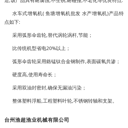
造,该产品具有耐腐蚀,不生锈,耐碰撞,不老化等优良特点.
水车式增氧机( 鱼塘增氧机批发 水产增氧机)产品特
点如下:
采用弧形伞齿轮,替代涡轮涡杆,节能；
比传统机型省电20%以上；
弧形伞齿轮采用鉻锰钛合金钢制作,表面碳氧共渗；
硬度高,使用寿命长；
采用双油封密封,确保无漏油污染；
整体塑料浮船,工程塑料叶轮,不锈钢转轴和支架。
台州渔超渔业机械有限公司