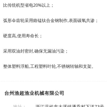
比传统机型省电20%以上；
弧形伞齿轮采用鉻锰钛合金钢制作,表面碳氧共渗；
硬度高,使用寿命长；
采用双油封密封,确保无漏油污染；
整体塑料浮船,工程塑料叶轮,不锈钢转轴和支架。
台州渔超渔业机械有限公司
地址：
浙江温岭市大溪镇潘岙村下洋73号