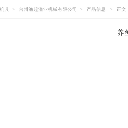
机具
>
台州渔超渔业机械有限公司
>
产品信息
>
正文
养