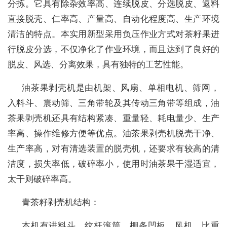
分拣。它具有除杂效率高、连续脱皮、分选脱皮、返料
直接
脱壳、仁率高、产量高、自动化程度高、生产环境
清洁
的特点。本实用新型采用负压作业方式对茶籽果进
行脱皮分选，不仅净化了作业环境，而且达到了良好的
脱皮、风选、分离效果，具有独特的工艺性能。
油茶果剥壳机是由机架、风扇、单相电机、筛网，
入料斗、震动筛、三角带轮及其传动三角带等组成，油
茶果剥壳机还具有结构紧凑、重量轻、耗电量少、生产
率高、操作维修方便等优点。油茶果剥壳机脱壳干净、
生产率高，对有清选装置的脱壳机，还要求有较高的清
洁度，
损失率低，破碎率小
，使用时油茶果干湿适宜，
太干则破碎率高。
青茶籽剥壳机结构：
本机有进料斗，纹杆滚筒，棚条凹板，风机，比重