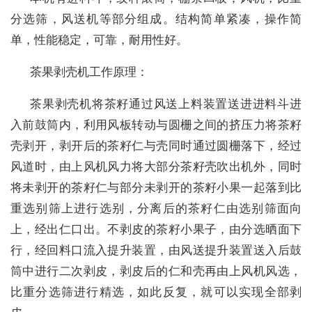
分选筛，风送机等部分组成。结构简单紧凑，操作简
单，性能稳定，可靠，耐用性好。
茶果剥壳机工作原理：
茶果剥壳机将茶籽通过风送上料装置送进进料斗进
入前鼓筒内，利用风板转动与圆栅之间的挤压力将茶籽
壳剥开，剥开后的茶籽仁与壳同时通过圆栅落下，经过
风道时，由上风机风力将大部分茶籽壳吹出机外，同时
将未剥开的茶籽仁与部分未剥开的茶籽小果一起落到比
重选别筛上进行选别，分离后的
茶籽仁
由选别筛面向
上，经出仁口出。不剥皮的茶籽小果子，由分选晒面下
行，经回料口流入提升装置，由风送提升装置送入后鼓
筒中进行二次剥皮，剥皮后的仁和壳再由上风机风选，
比重分选筛进行精选，如此反复，就可以实现全部剥