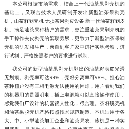
本公司根据市场需求，结合上一代油茶果剥壳机的
基础上，又联合技术人员研制开发出新型油茶果剥壳
机，山茶籽剥壳机 无损茶果剥皮设备 新一代油茶籽剥皮
机。满足油茶果种植户的需求，更注重油茶果剥壳机的
手工操作去皮剥壳的繁琐劳累，更致力于新型油茶果剥
壳机的
研发和生产
，亲自到客户家中进行实地考察，进
行试制，严格按照客户的要求进行试制。
我公司的新型油茶果剥壳机剥出的油茶籽表皮光滑
无划痕。剥壳率可达
9
9
%
，壳籽分离率可
9
8
%。担心油
茶种植户没有三相电源无法使用的困难，用户看到我们
的机器用的是照明电，插上电源就可以直接操作使用，
感觉我们厂设计的机器很人性化，很合理。茶籽脱壳机
和油茶果脱壳机严格按照技术规范制造。本机适用于各
大、中、小型油茶加工
企业和油茶果农。该机是一种实