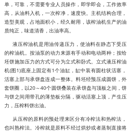
单，可靠，不需要专业人员操作，即学即会，工作效率
高，从油料入机，一次榨净，速度快。主机结构合理，
造型美观，占地面积小，经久耐用，该榨油机生产的油
质纯正，味道清香，出油率高。
液压榨油机是用油传递压力，使油料在静态下受压
的榨油机。按油泵的动力来源有手动和电动两种；按给
坯饼施加压力的方式可分为立式和卧式。立式液压榨油
机(图1)底座上固定有1个油缸，缸中装有圆柱状活塞，
活塞上部与承饼盘连成一整体。料坯经预压成圆饼，外
套饼圈，以20～40个圆饼叠装在承饼盘与顶板之间，饼
与饼之间用带孔的薄垫板分隔，驱动活塞上顶，产生压
力，压榨料饼出油。
从压榨的原料的预处理来区分有冷榨法和热榨法，
也叫熟榨法。冷榨就是原料不经过烘炒或者蒸制直接将