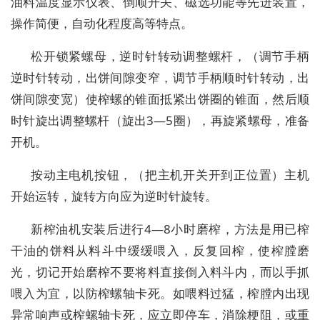
油料温度显示仪表、倒顺开关、磁选功能等先进装置，
操作简便，自动化程度高等特点。
松开锁紧螺母，逆时针转动调整螺杆，（调节手柄
逆时针转动，出饼间隙变窄，调节手柄顺时针转动，出
饼间隙变宽）使榨螺的锥面抵紧出饼圈的锥面，然后顺
时针旋出调整螺杆（旋出3—5圈），再旋紧螺母，准备
开机。
按动主电机按钮，（把主机开关开到正位置）主机
开始运转，旋转方向应为逆时针旋转。
新榨油机安装后进行4—8小时磨榨，方法是用已榨
干油的饼料从料斗中缓缓喂入，反复回榨，使榨膛磨
光，切记开始磨榨不要将料直接倒入料斗内，而以手抓
喂入为宜，以防榨螺轴卡死。如喂料过猛，榨膛内出现
异常响声或榨螺轴卡死，应立即停车，消除梗阻，或重