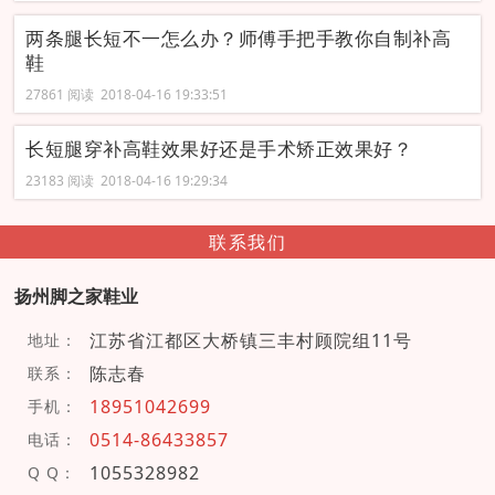
两条腿长短不一怎么办？师傅手把手教你自制补高
鞋
27861 阅读 2018-04-16 19:33:51
长短腿穿补高鞋效果好还是手术矫正效果好？
23183 阅读 2018-04-16 19:29:34
联系我们
扬州脚之家鞋业
江苏省江都区大桥镇三丰村顾院组11号
地址：
陈志春
联系：
18951042699
手机：
0514-86433857
电话：
1055328982
Q Q：