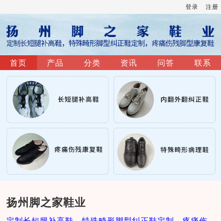
登录
注册
首页
产品
分类
资讯
问答
联系
扬州脚之家鞋业
定制长短腿补高鞋，特殊畸形脚型纠正鞋定制，疼痛伤