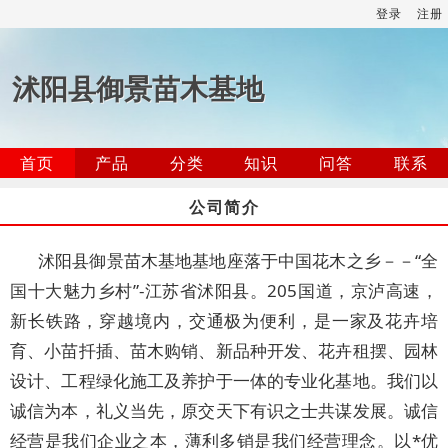
登录
注册
沭阳县御景苗木基地
首页
产品
分类
知识
问答
联系
公司简介
沭阳县御景苗木基地基地座落于中国花木之乡－－“全
国十大魅力乡村”-江苏省沭阳县。205国道，京泸高速，
新长铁路，穿越境内，交通极为便利，是一家及花卉培
育、小苗扦插、苗木购销、新品种开发、花卉租摆、园林
设计、工程绿化施工及养护于一体的专业化基地。我们以
诚信为本，礼义当先，原交天下有识之士共谋发展。诚信
经营是我们企业之本，薄利多销是我们经营理念。以*优