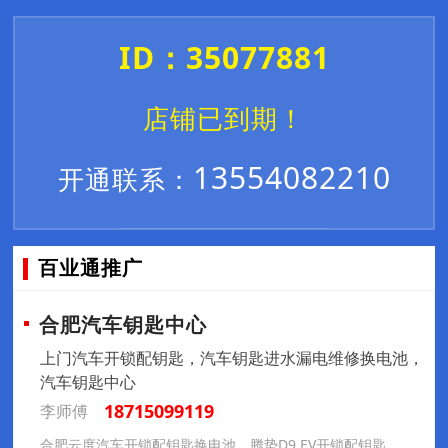
ID：35077881
店铺已到期！
13554082210
开通联系：
百业通推广
合肥汽车钥匙中心
上门汽车开锁配钥匙，汽车钥匙进水漏电维修换电池，
汽车钥匙中心
18715099119
李师傅
合肥云度汽车开锁配钥匙换电池，腾势D9 EV开锁配钥匙