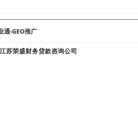
业通-GEO推广
江苏荣盛财务贷款咨询公司
连云港私人空放贷款，连云港空放私人借钱，连云港民间私人借
15262604371
刘经理
连云港私人空放贷款，当天放款
连云港个人信用贷款，正规私人借贷
连云港短借空放，急用钱借贷咨询
息，均由用户自行发布。