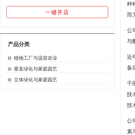
种
一键开店
而
公
与
产品分类
近
植物工厂与温室农业
备
垂直绿化与家庭园艺
立体绿化与家庭园艺
千
技
技
公
累