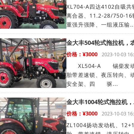
XL704-A四达4102
离合器、11.2-28/75
重强升强降、一组液压输..
金大丰504轮式拖拉机，
价格：¥3000
2023-10-03 
XL504-A 锡柴发动机、
胎带差速锁、夜压转向、动
安全架、四 驱...
金大丰1004轮式拖拉机
价格：¥3000
2023-10-03 
ZL1004扬动发动机、12+