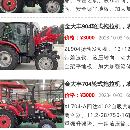
胎、带差速锁、液压转向、
阀、安全架平地板、加大加强
金大丰904轮式拖拉机，
价格：¥3000
2023-10-03 
ZL904扬动发动机、12+1
带差速锁、液压转向、动力
全架平地板、加大加强箱体、
金大丰704轮式拖拉机，
价格：¥3000
2023-10-03 
XL704-A四达4102
离合器、11.2-28/75
重强升强降、一组液压输..