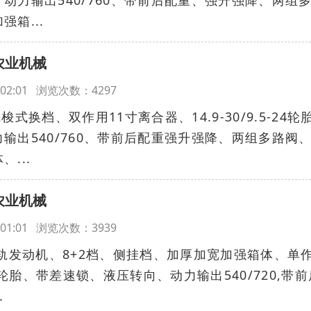
动力输出540/760、带前后配重、强升强降、两组
箱...
农业机械
16:02:01 浏览次数：4297
2梭式换档、双作用11寸离合器、14.9-30/9.5-24轮
输出540/760、带前后配重强升强降、两组多路阀
...
农业机械
16:01:01 浏览次数：3939
自吸共轨发动机、8+2档、侧挂档、加厚加宽加强箱体、单
0-16轮胎、带差速锁、液压转向、动力输出540/720,带
.