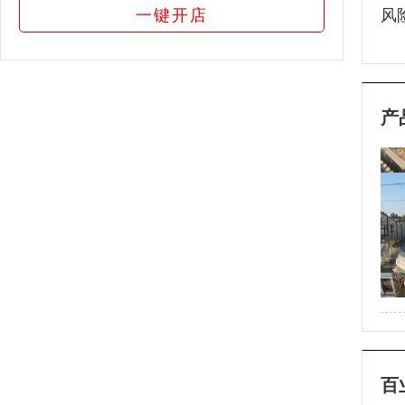
一键开店
风
产
百