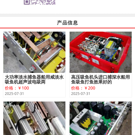
产品信息
大功率淡水捕鱼器船用咸淡水
高压吸鱼机头进口捕深水船用
吸鱼机超声波电吸两
鱼吸鱼打鱼效果好的
价格：￥100
价格：￥200
2025-07-31
2025-07-31