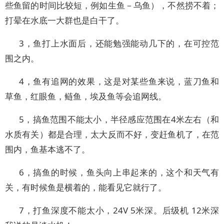
些鱼留的时间比较短，例如生鱼－乌鱼），不然捞不着；
打晕在水底一大群也是白干了。
3，鱼打上水面后，还能勉强能动几下的，在可控范
围之内。
4，鱼有追网的效果，这是对某些鱼来说，蓝刀鱼和
草鱼，红眼鱼，鲢鱼，埃及鱼等会追网线。
5，搞鱼范围不能太小，半径感应范围在4米左右（和
水质有关）都是合理，太大反而不好，变赶鱼机了，在范
围内，鱼基本逃不了。
6，搞鱼的时候，鱼头向上串起来的，这个和天气有
关，有时候鱼是横着的，能看见它就行了。
7，打鱼深度不能太小，24V 5米深。后级机 12米深