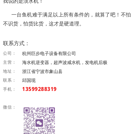
我说的是淡水机！
一台鱼机难于满足以上所有条件的，就算了吧！不怕
不识货，怕货比货，这才是硬道理。
联系方式：
公司：
杭州巨步电子设备有限公司
主营：
海水机逆变器，超声波咸水机，发电机后极
地址：
浙江省宁波市象山县
联系：
邱国现
13599288319
手机：
微信：