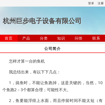
登录
注册
杭州巨步电子设备有限公司
首页
产品
分类
知识
问答
联系
公司简介
怎样才算一台的鱼机
我总结出来，有以下下几点：
1，搞鱼时，不能让鱼跑掉，这是关键的，当然，10
个鱼跑2－3个都算合理；可能性不大。
2，鱼要能浮得上水面，而且停留时间不能太短（有