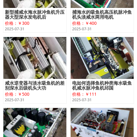
新型捕咸水海水脉冲鱼机升压
捕海水的吸鱼机高压机脉冲鱼
器大型深水发电机后
机头淡咸水两用电机
价格：￥300
价格：￥400
2025-07-31
2025-07-31
咸水逆变器与淡水吸鱼机的差
电如何选择鱼机种类海水吸鱼
别深水后级机头大功
机咸水脉冲鱼机邱国
价格：￥500
价格：￥111
2025-07-31
2025-07-31