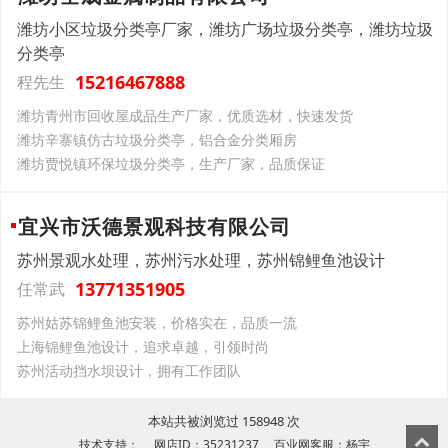
潍坊小区垃圾分类亭厂家，潍坊广场垃圾分类亭，潍坊垃圾
分类亭
15216467888
程先生
潍坊青州市回收屋成品生产厂家，优质选材，快速发货
潍坊辛寨镇仿古垃圾分类亭，铝合金分类厢房
潍坊贾悦镇环保垃圾分类亭，生产厂家，品质保证
宜兴市沃德景观科技有限公司
苏州景观水处理，苏州污水处理，苏州锦鲤鱼池设计
13771351905
任常武
苏州姑苏锦鲤鱼池安装，价格实在，品质一流
上海锦鲤鱼池设计，追求卓越，引领时尚
苏州活动挡水坝设计，拥有工作团队
本站共被浏览过 158948 次
技术支持： 网店ID：35231237 百业网客服：杨宇