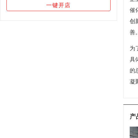
一键开店
催
创
善
为
具
的
凝
产