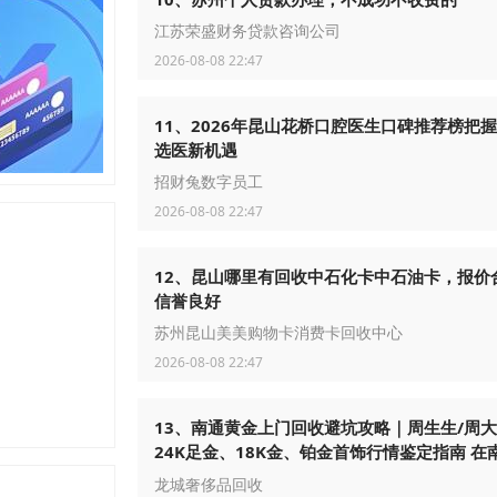
江苏荣盛财务贷款咨询公司
2026-08-08 22:47
11、2026年昆山花桥口腔医生口碑推荐榜把
选医新机遇
招财兔数字员工
2026-08-08 22:47
12、昆山哪里有回收中石化卡中石油卡，报价
信誉良好
苏州昆山美美购物卡消费卡回收中心
2026-08-08 22:47
13、南通黄金上门回收避坑攻略｜周生生/周
24K足金、18K金、铂金首饰行情鉴定指南 在
理闲置黄金首饰，不少崇川、通州、海门、海
龙城奢侈品回收