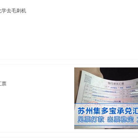
化学去毛刺机
汇票