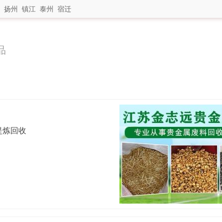
扬州
镇江
泰州
宿迁
品
提炼回收