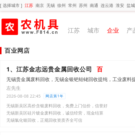
[ 选择城市 ]
江苏
南京
无锡
徐州
常州
苏州
南通
连云港
淮安
盐城
江苏
城市
企业
产
百业网店
1、江苏金志远贵金属回收公司
百
无锡贵金属废料回收，无锡金银钯铂铑回收提纯，工业废料
左先生
2026-08-08 22:45
网店第1年
无锡新吴区高价含银废料回收，免费上门估价，信誉好
无锡新吴区硅片镀金废料回收，诚信经营，现金结算
无锡氯化银回收，正规回收资质齐全可信