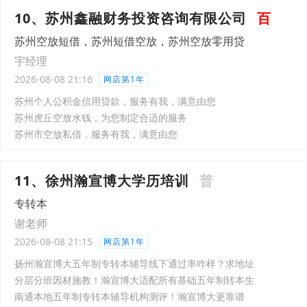
10、苏州鑫融财务投资咨询有限公司
百
苏州空放短借，苏州短借空放，苏州空放零用贷
宇经理
2026-08-08 21:16
网店第1年
苏州个人公积金信用贷款，服务有我，满意由您
苏州虎丘空放水钱，为您制定合适的服务
苏州市空放私借，服务有我，满意由您
11、徐州瀚宣博大学历培训
普
专转本
谢老师
2026-08-08 21:15
网店第1年
扬州瀚宣博大五年制专转本辅导线下通过率咋样？求地址
分层分班因材施教！瀚宣博大适配所有基础五年制转本生
南通本地五年制专转本辅导机构测评！瀚宣博大更靠谱