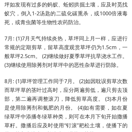
坪如发现有过多的蚂蚁、蚯蚓拱掘土壤，应及时觅找
蚁穴，倒入1-2汤匙的二硫化碳熏杀，或1000倍液毒
死，或青虫菌等生物性农药防治。
7月: (1)7月天气持续炎热，草坪同上月一样，应进行
常规的定期剪草，留草高度观赏草坪仍为1.5cm，一
般草坪2.5cm。 (2)继续做好夏季草坪抗旱浇水工作。
(3)继续使用除莠剂对草坪中的恶性杂草进行防除。
8月: (1)草坪管理工作同于7月。 (2)如因耽误剪草次数
而草坪草的茎叶过高时，应分两遍剪低，遍只剪去顶
部，第二遍再调整滚刀，降低剪草高度。 (3)本月份
是使用除莠剂和氨肥的月份。 (4)如有需要，如在夏
绿草坪中添播冬绿草种类，则可在本月下旬开始撒播
草籽。撒播后应及时使用“钉滚”耙松土壤，使播下的