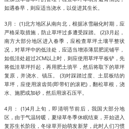
如遇春早，则应适当浇水，以促进其生长。
3月： (1)北方地区从南向北，根据冰雪融化时期，应
严格采取措施，防止草坪过多遭受踩踏。 (2)3月起，
南方大部分地区进入春季，应检查草坪土壤平整状
况，对草坪中的低洼处，应适当增添薄层肥泥铺平，
如低洼处超过2CM以上时，则应使用草坪平板铲，先
将低洼草坪扦起，再用肥土填平，然后将取下的草坪
复原，并浇水、镇压。 (3)对踩踏过度、土层板结的
草坪，应使用滚齿筒(即带钉的滚耙)，翻松草根，浇
水、施肥或加砂，然后用滚石压平。
4月： (1)4月上旬，即清明节前后，我国大部分地
区，由于气温转暖，夏绿草冬季休眠结束，开始进入
复苏生长阶段，冬绿草开始萌发新芽，此时人们习惯