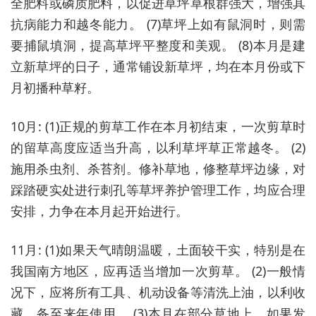
全肥料或磷质肥料，以促进草坪草根群强大，增强其
抗病能力和越冬能力。 (7)草坪上如有鼠洞时，则需
要捕鼠填洞，提高草坪平整度和美观。 (8)本月是建
立新草坪的日子，通常铺设新草坪，均在本月份或下
月初播种草籽。
10月: (1)正规的剪草工作在本月初结束，一次剪草时
的留草高度应适当升高，以利草坪草正常越冬。 (2)
施用杀虫剂、杀苔剂。修补草地，修整草坪边缘，对
踩踏硬实处进行刺孔等草坪养护管理工作，均应合理
安排，力争在本月起开始进行。
11月: (1)如果天气晴朗温暖，土面较干实，特别是在
我国南方地区，应再适当增加一次剪草。 (2)一般情
况下，应将所有工具、机动设备等清洗上油，以利收
藏，备至来年使用。 (3)本月在部分草地上，如果发