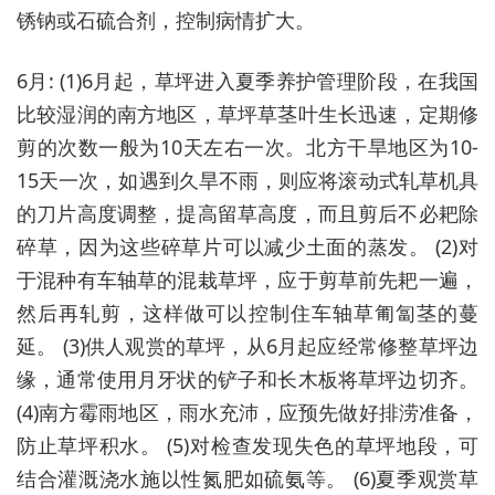
锈钠或石硫合剂，控制病情扩大。
6月: (1)6月起，草坪进入夏季养护管理阶段，在我国
比较湿润的南方地区，草坪草茎叶生长迅速，定期修
剪的次数一般为10天左右一次。北方干旱地区为10-
15天一次，如遇到久旱不雨，则应将滚动式轧草机具
的刀片高度调整，提高留草高度，而且剪后不必耙除
碎草，因为这些碎草片可以减少土面的蒸发。 (2)对
于混种有车轴草的混栽草坪，应于剪草前先耙一遍，
然后再轧剪，这样做可以控制住车轴草匍匐茎的蔓
延。 (3)供人观赏的草坪，从6月起应经常修整草坪边
缘，通常使用月牙状的铲子和长木板将草坪边切齐。
(4)南方霉雨地区，雨水充沛，应预先做好排涝准备，
防止草坪积水。 (5)对检查发现失色的草坪地段，可
结合灌溉浇水施以性氮肥如硫氨等。 (6)夏季观赏草