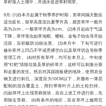
草籽落入土壤中，并浇水促进草籽萌芽。
9月: (1)自本月起属于秋季养护时期，剪草间隔天数应
适当延长，留草高度应比夏季升高，观赏草坪一般升
高为2cm，一般草坪升高为cm。 (2)本月起由于气温
下降，草坪害虫如草地螟、蝼蛄、金龟子幼虫等开始
活跃，应积极防治病虫害。 (3)本月中、下旬可进行
修补草坪上凹凸不平或秃裸空白以及草坪切边等秋季
管理工作。 (4)对所有草坪，均可在本月上、中旬使
用“钉耙”清除垃圾及厚的碎草片，这样可以刺激分蘖
和走蔓的发生。然后对其踩踏板硬的地块，使用农业
钢叉进行刺孔，深度应为10CM以下，并撒布一薄层
配制的混合覆盖土，用扫帚将叶片上的土粒扫掉。
(5)如草坪上出现苔藓斑块，应在上述工作进行前，先
用除去苔藓。 (6)有条件的地区，应在草坪上施用完