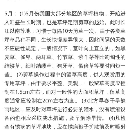
5月： (1)5月份我国大部分地区的草坪植物，开始进
入旺盛生长时期，也是草坪定期剪草的起始。此时长
江以南等地，习惯于每隔10天剪草一次。由于各类草
坪草品种不同，生长快慢差异很大，因此间隔的天数
不应硬性规定，一般情况下，茎叶向上直立的，如黑
麦草、雀卑、两耳草、竹节草、紫羊茅等比匍匐性的
结缕草、细叶结缕草、狗牙草、假俭草等要时间短一
些。 (2)剪草操作过程中的留草高度，供人观赏用的
专用草坪，由于要求平整、美观，一般留草高度应控
制在1.5cm左右，而对一般性的大面积草坪，留草高
度通常应控制在2cm左右为宜。 (3)北方早春干旱缺
雨地区，应及时对草坪进行必要的灌水，没有喷灌设
备的也相应采取浇水措施，及早解除旱情。 (4)凡检
查有锈病的草坪地块，应在锈病孢子扩散前及时喷射