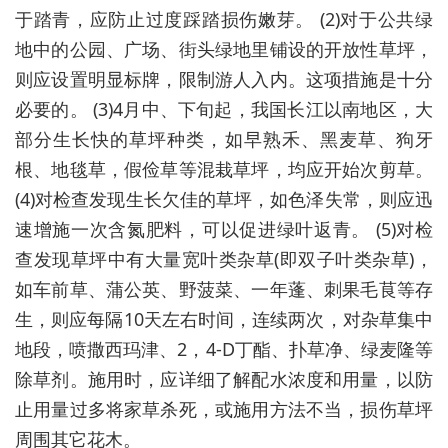
于踏青，应防止过度踩踏损伤嫩芽。 (2)对于公共绿
地中的公园、广场、街头绿地里铺设的开放性草坪，
则应设置明显标牌，限制游人入内。这项措施是十分
必要的。 (3)4月中、下旬起，我国长江以南地区，大
部分生长快的草坪种类，如早熟禾、黑麦草、狗牙
根、地毯草，假俭草等混栽草坪，均应开始次剪草。
(4)对检查发现生长欠佳的草坪，如色泽失常，则应迅
速增施一次含氮肥料，可以促进绿叶返青。 (5)对检
查发现草坪中有大量宽叶类杂草(即双子叶类杂草)，
如车前草、蒲公英、野菠菜、一年蓬、刺果毛茛等存
生，则应每隔10天左右时间，连续两次，对杂草集中
地段，喷撒西玛津、2，4-D丁酯、扑草净、绿麦隆等
除草剂。施用时，应详细了解配水浓度和用量，以防
止用量过多将家草杀死，或施用方法不当，损伤草坪
周围其它花木。