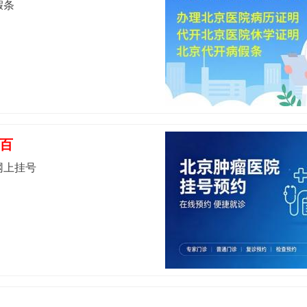
假条
百
网上挂号