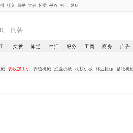
州
顺义
昌平
大兴
怀柔
平谷
密云
延庆
识
问答
IT
文教
旅游
生活
服务
工商
商务
广告
机械
农牧加工机
养殖机械
渔业机械
收获机械
林业机械
畜牧机