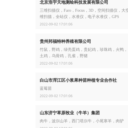
北京浩宇天地测绘科技发展有限公司
三维扫描仪，Faro，Focus，3D，空间扫描仪，大
维扫描，全站仪，水准仪，电子水准仪，GPS
2022-09-02 17:01:06
贵州邦福特种养殖有限公司
竹鼠，野鸡，绿壳蛋鸡，贵妃鸡，珍珠鸡，火鸭，
土鸡，乌骨鸡，孔雀，野猪
2022-09-02 17:01:06
白山市浑江区小浆果种苗种植专业合作社
蓝莓苗
2022-09-02 17:01:06
山东济宁草原牧业（牛羊）集团
肉牛，波尔山羊，西门塔尔牛，小尾寒羊，肉驴