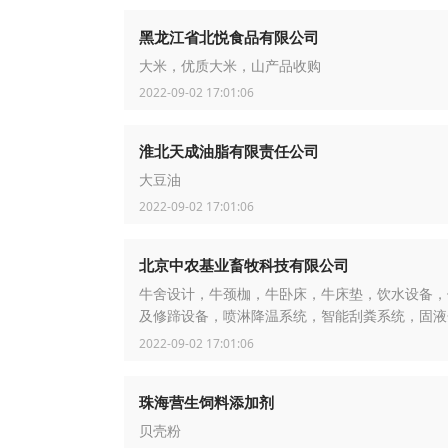
黑龙江省北悦食品有限公司
大米，优质大米，山产品收购
2022-09-02 17:01:06
淮北天成油脂有限责任公司
大豆油
2022-09-02 17:01:06
北京中农基业畜牧科技有限公司
牛舍设计，牛颈枷，牛卧床，牛床垫，饮水设备，
及修蹄设备，喷淋降温系统，智能刮粪系统，固液
机，撒料车，TMR搅拌机
2022-09-02 17:01:06
珠海营生饲料添加剂
贝壳粉