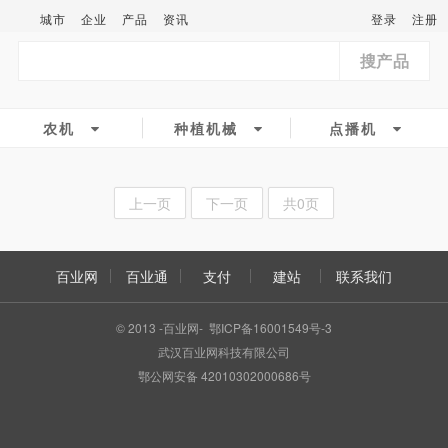
城市
企业
产品
资讯
登录
注册
搜产品
农机
种植机械
点播机
上一页
下一页
共0页
百业网
百业通
支付
建站
联系我们
© 2013 -百业网- 鄂ICP备16001549号-3
武汉百业网科技有限公司
鄂公网安备 42010302000686号