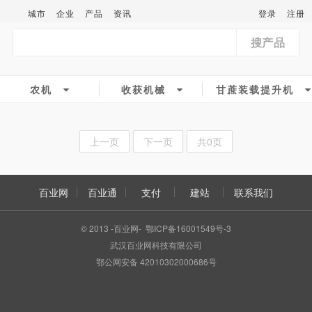
城市
企业
产品
资讯
登录
注册
搜产品
农机
收获机械
甘蔗装载提升机
上一页
下一页
共0页
百业网
百业通
支付
建站
联系我们
© 2013 -百业网- 鄂ICP备16001549号-3
武汉百业网科技有限公司
鄂公网安备 42010302000686号