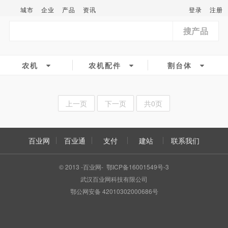
城市
企业
产品
资讯
登录
注册
搜产品
农机
农机配件
割台体
上一页
下一页
共0页
百业网
百业通
支付
建站
联系我们
© 2013 -百业网- 鄂ICP备16001549号-3
武汉百业网科技有限公司
鄂公网安备 42010302000686号