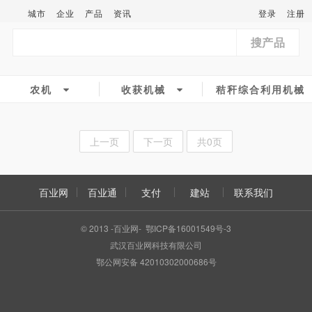
城市
企业
产品
资讯
登录
注册
搜产品
农机
收获机械
秸秆综合利用机械
上一页
下一页
共0页
百业网
百业通
支付
建站
联系我们
© 2013 -百业网- 鄂ICP备16001549号-3
武汉百业网科技有限公司
鄂公网安备 42010302000686号