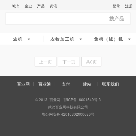
城市
企业
产品
资讯
登录
注册
搜产品
农机
农牧加工机
集棉（绒）机
上一页
下一页
共0页
百业网
百业通
支付
建站
联系我们
© 2013 -百业网- 鄂ICP备16001549号-3
武汉百业网科技有限公司
鄂公网安备 42010302000686号