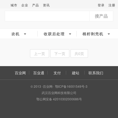
城市
企业
产品
资讯
登录
注册
搜产品
农机
收获后处理
棉籽剥壳机
上一页
下一页
共0页
百业网
百业通
支付
建站
联系我们
© 2013 -百业网- 鄂ICP备16001549号-3
武汉百业网科技有限公司
鄂公网安备 42010302000686号