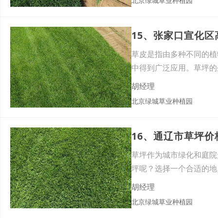
北京绿城草业种植园
草皮是指由多种不同的植
中得到广泛应用。草坪的
地的
胡经理
北京绿城草业种植园
16、‌通辽市草坪
草坪作为城市绿化和庭院
坪呢？选择一个合适的地
茁壮
胡经理
北京绿城草业种植园