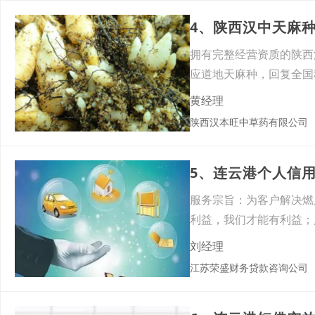
拥有完整经营资质的陕西
应道地天麻种，回复全国
盖天
黄经理
陕西汉本旺中草药有限公司
5、连云港个人信
服务宗旨：为客户解决
利益，我们才能有利益
款多
刘经理
江苏荣盛财务贷款咨询公司