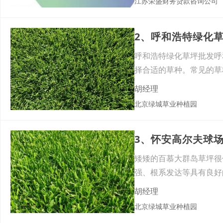
江苏荣盛财务贷款咨询公司
2、‌呼和浩特绿
‌呼和浩特绿化草坪批发
择合适的草种。常见的草
细
胡经理
北京绿城草业种植园
3、怀安高尔夫球
矮矮的百慕大群岛草坪很
强、根系发达等具有良好
四季常
胡经理
北京绿城草业种植园