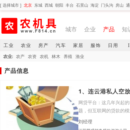
[ 选择城市 ]
北京
东城
西城
朝阳
丰台
石景山
海淀
门头沟
房山
通
城市
企业
产品
知
工业
农业
房产
汽车
家居
服饰
日用
农业:
农产
农资
农机
林木
养殖
渔业
产品信息
1、连云港私人空
网贷平台：这几年兴起的
题，但互联网的贷款的模
额
刘经理