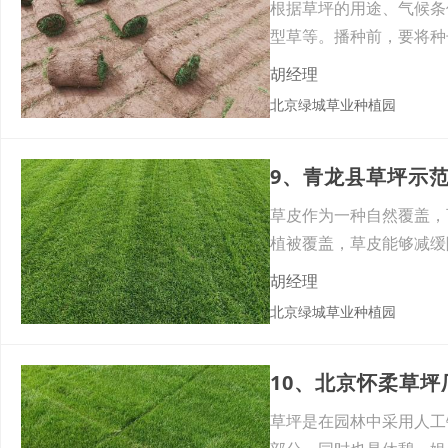
根据草坪的用途、气候条
型草等。播种前，要将种
械播
胡经理
北京绿城草业种植园
9、青龙县草坪示
草皮作为一种自然覆盖，
植被覆盖，草皮能够减缓
环境
胡经理
北京绿城草业种植园
10、北京怀柔草
草坪是在园林中采用人工