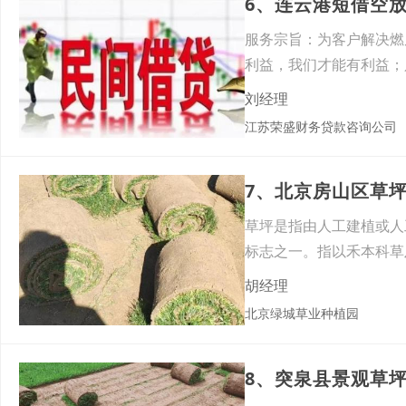
6、连云港短借空
服务宗旨：为客户解决
利益，我们才能有利益
款多
刘经理
江苏荣盛财务贷款咨询公司
7、北京房山区草
草坪是指由人工建植或人
标志之一。指以禾本科草
用于
胡经理
北京绿城草业种植园
8、突泉县景观草