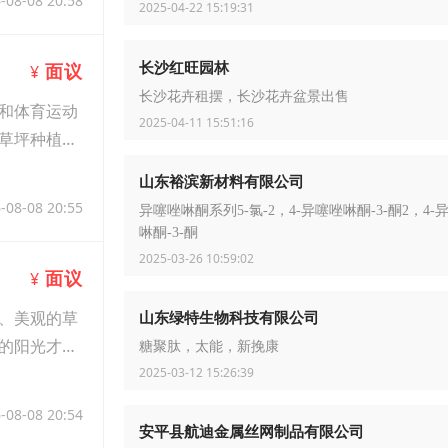
-08-08 20:58
2025-04-22 15:19:31
长沙红旺园林
面议
¥
长沙花卉租摆，长沙花卉盆景出售
和体育运动
2025-04-11 15:51:16
草坪种植土
山东裕滨新材料有限公司
-08-08 20:55
异噻唑啉酮系列5-氯-2，4-异噻唑啉酮-3-酮2，4-
啉酮-3-酮
2025-03-26 10:59:02
面议
¥
、美观的草
山东绿特生物科技有限公司
的阳光才能
糖聚肽，太能，新挽康
2025-03-12 15:26:39
-08-08 20:54
安平县航迪金属丝网制品有限公司