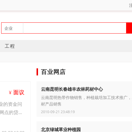
工程
百业网店
云南昆明长春雄丰农林药材中心
面议
¥
云南昆明热带作物销售，种植栽培加工技术推广，
业的资金问
材产品销售
网点的贷款
2010-09-21 23:48:19
北京绿城草业种植园