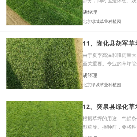
部分，同时也是休憩、娱
水土
胡经理
北京绿城草业种植园
11、隆化县胡军
由于夏季高温和降雨量大
至关重要。专业的草坪管
时的
胡经理
北京绿城草业种植园
12、突泉县绿化
根据草坪的用途、气候条
型草等。播种前，要将种
械播