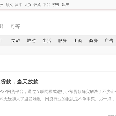
州
顺义
昌平
大兴
怀柔
平谷
密云
延庆
识
问答
IT
文教
旅游
生活
服务
工商
商务
广告
放贷款，当天放款
P2P网贷平台，通过互联网模式进行小额贷款确实解决了不少企
式无疑加大了监管难度，网贷行业的混乱是不争事实。另一点，