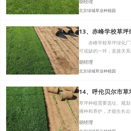
胡经理
北京绿城草业种植园
13、‌赤峰学校草
‌赤峰学校草坪绿化厂
可或缺的一环，直接关系
能
胡经理
北京绿城草业种植园
14、‌呼伦贝尔市
草坪种植需要选址、规划
播种和养护，才能生长出
是保
胡经理