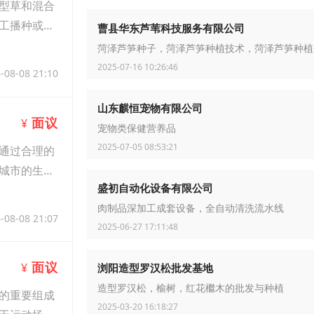
型草和混合
工播种或机
曹县华东芦苇科技服务有限公司
菏泽芦笋种子，菏泽芦笋种植技术，菏泽芦笋种植
2025-07-16 10:26:46
-08-08 21:10
山东麒恒宠物有限公司
面议
¥
宠物类保健营养品
2025-07-05 08:53:21
通过合理的
城市的生态
盛初自动化设备有限公司
肉制品深加工成套设备，全自动清洗流水线
-08-08 21:07
2025-06-27 17:11:48
面议
¥
浏阳造型罗汉松批发基地
造型罗汉松，榆树，红花檵木的批发与种植
的重要组成
2025-03-20 16:18:27