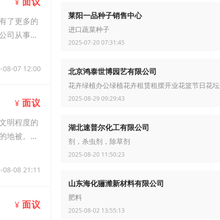
面议
¥
莱阳一品种子销售中心
有了更多的
进口蔬菜种子
公司从事贷
2025-07-20 07:31:45
-08-07 12:00
北京鸿泰世博园艺有限公司
花卉绿植办公绿植花卉租赁租摆开业花篮节日花坛
2025-08-29 09:29:43
面议
¥
文明程度的
湖北速普尔化工有限公司
的地被。适
剂，杀虫剂，除草剂
2025-08-20 11:50:23
-08-08 21:11
山东海化骊潍新材料有限公司
肥料
面议
¥
2025-08-02 13:55:13