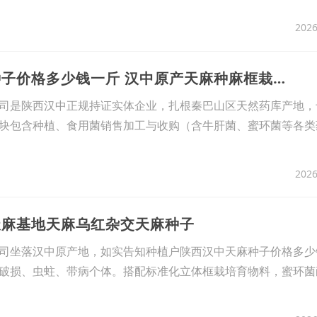
2026
2、陕西汉中天麻种子价格多少钱一斤 汉中原产天麻种麻框栽专用
司是陕西汉中正规持证实体企业，扎根秦巴山区天然药库产地，
块包含种植、食用菌销售加工与收购（含牛肝菌、蜜环菌等各类
2026
天麻基地天麻乌红杂交天麻种子
司坐落汉中原产地，如实告知种植户陕西汉中天麻种子价格多少
破损、虫蛀、带病个体。搭配标准化立体框栽培育物料，蜜环菌