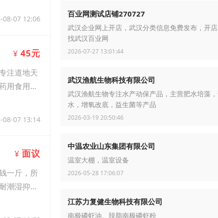
百业网测试店铺270727
-08-07 12:06
武汉企业网上开店，武汉分类信息免费发布，开店
找武汉百业网
2026-07-27 13:01:44
45元
¥
专注道地天
武汉渔航生物科技有限公司
药用食用
武汉渔航生物专注水产动保产品，主营肥水培藻，
水，增氧改底，益生菌等产品
2026-03-19 20:50:46
-08-07 13:14
中温农业山东集团有限公司
面议
¥
温室大棚，温室设备
钱一斤，所
2026-05-28 17:06:07
耐潮湿抑制
江苏力复健生物科技有限公司
南极磷虾油、脱脂南极磷虾粉