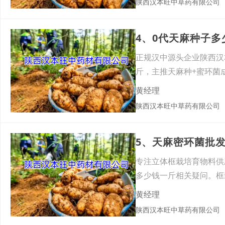
陕西汉本旺中草药有限公司
4、0代天麻种子
正规汉中源头企业陕西汉
斤，主推天麻种+蜜环菌
纯蜜
黄经理
陕西汉本旺中草药有限公司
5、天麻密环菌批
专注立体框栽培育物料供
多少钱一斤相关疑问。框
生能
黄经理
陕西汉本旺中草药有限公司