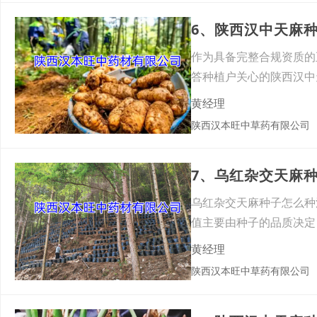
6、陕西汉中天麻
作为具备完整合规资质的
答种植户关心的陕西汉中
工与
黄经理
陕西汉本旺中草药有限公司
7、乌红杂交天麻
乌红杂交天麻种子怎么种
值主要由种子的品质决定
黄经理
陕西汉本旺中草药有限公司