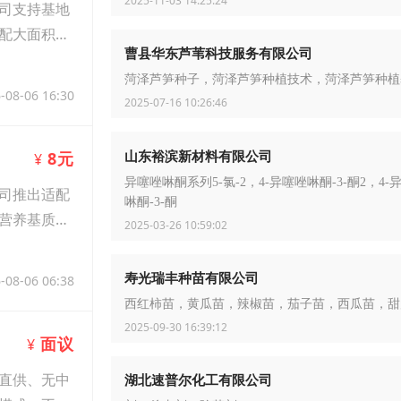
2025-11-03 14:25:24
司支持基地
配大面积多
曹县华东芦苇科技服务有限公司
菏泽芦笋种子，菏泽芦笋种植技术，菏泽芦笋种植
-08-06 16:30
2025-07-16 10:26:46
山东裕滨新材料有限公司
8元
¥
异噻唑啉酮系列5-氯-2，4-异噻唑啉酮-3-酮2，4-
司推出适配
啉酮-3-酮
营养基质，
2025-03-26 10:59:02
寿光瑞丰种苗有限公司
-08-06 06:38
西红柿苗，黄瓜苗，辣椒苗，茄子苗，西瓜苗，甜
2025-09-30 16:39:12
面议
¥
直供、无中
湖北速普尔化工有限公司