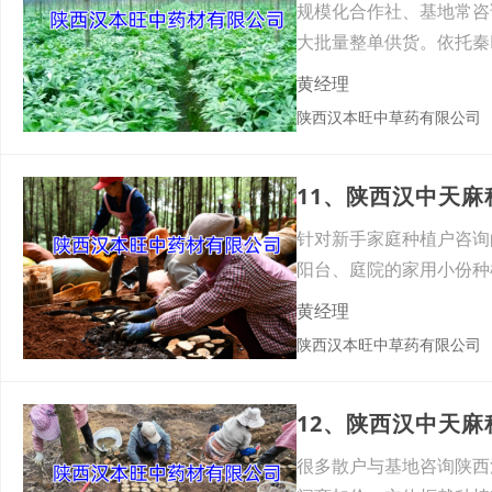
规模化合作社、基地常咨
大批量整单供货。依托秦
层立
黄经理
陕西汉本旺中草药有限公司
11、陕西汉中天
针对新手家庭种植户咨询
阳台、庭院的家用小份种
轻量
黄经理
陕西汉本旺中草药有限公司
很多散户与基地咨询陕西