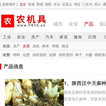
[ 选择城市 ]
北京
东城
西城
朝阳
丰台
石景山
海淀
门头沟
房山
通
城市
企业
产品
知
工业
农业
房产
汽车
家居
服饰
日用
农业:
农产
农资
农机
林木
养殖
渔业
农资:
饲料
化肥
农药原药
农膜
农药混剂
种子
大棚
饲料添
产品信息
拥有完整经营资质的陕西
应道地天麻种，回复全国
盖天