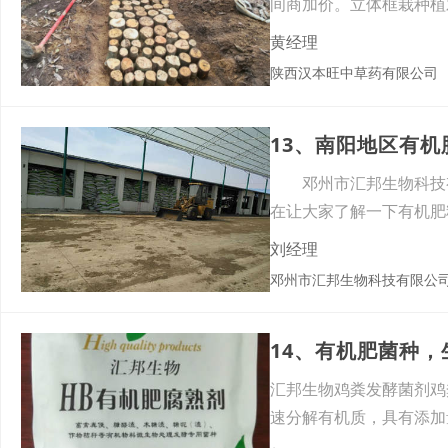
间商加价。立体框栽种植
场地
黄经理
陕西汉本旺中草药有限公司
13、南阳地区有
邓州市汇邦生物科技有
在让大家了解一下有机
物
刘经理
邓州市汇邦生物科技有限公
14、有机肥菌种
汇邦生物鸡粪发酵菌剂鸡
速分解有机质，具有添加
生物