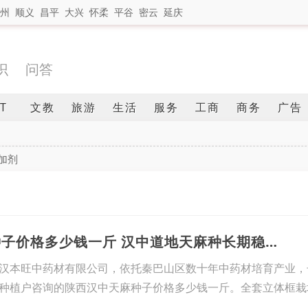
州
顺义
昌平
大兴
怀柔
平谷
密云
延庆
识
问答
IT
文教
旅游
生活
服务
工商
商务
广告
加剂
1、陕西汉中天麻种子价格多少钱一斤 汉中道地天麻种长期稳定供货
汉本旺中药材有限公司，依托秦巴山区数十年中药材培育产业，
种植户咨询的陕西汉中天麻种子价格多少钱一斤。全套立体框栽