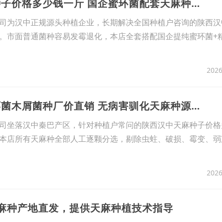
8、陕西汉中天麻种子价格多少钱一斤 国企蜜环菌配套天麻种现货
司为汉中正规源头种植企业，长期解决全国种植户咨询的陕西汉
。市面普通菌种容易发霉退化，本店全套搭配国企提纯蜜环菌+
2026
9、天麻种植密蜜环菌木屑菌种厂价直销 无病害驯化天麻种源头供货
司坐落汉中秦巴产区，针对种植户常问的陕西汉中天麻种子价格
本店所有天麻种全部人工逐颗分选，剔除虫蛀、破损、霉变、弱
2026
天麻种产地直发，提供天麻种植技术指导