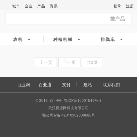
城市
企业
产品
资讯
登录
注册
搜产品
农机
种植机械
排粪车
上一页
下一页
共0页
百业网
百业通
支付
建站
联系我们
© 2013 -百业网- 鄂ICP备16001549号-3
武汉百业网科技有限公司
鄂公网安备 42010302000686号