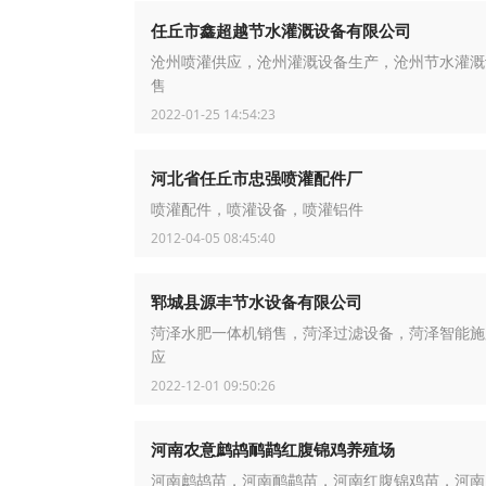
任丘市鑫超越节水灌溉设备有限公司
沧州喷灌供应，沧州灌溉设备生产，沧州节水灌溉
售
2022-01-25 14:54:23
河北省任丘市忠强喷灌配件厂
喷灌配件，喷灌设备，喷灌铝件
2012-04-05 08:45:40
郓城县源丰节水设备有限公司
菏泽水肥一体机销售，菏泽过滤设备，菏泽智能施
应
2022-12-01 09:50:26
河南农意鹧鸪鸸鹋红腹锦鸡养殖场
河南鹧鸪苗，河南鸸鹋苗，河南红腹锦鸡苗，河南