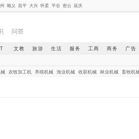
州
顺义
昌平
大兴
怀柔
平谷
密云
延庆
识
问答
IT
文教
旅游
生活
服务
工商
商务
广告
机械
农牧加工机
养殖机械
渔业机械
收获机械
林业机械
畜牧机