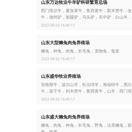
山东万达牧业牛羊驴科研繁育总场
西门塔尔牛，夏洛莱牛，鲁西黄牛，梨木赞牛，改
牛，德州驴，新疆驴，乌头驴，关中驴，白山羊，
羊
2022-09-02 16:45:17
山东大型獭兔肉兔养殖场
獭兔，种兔，肉兔，长毛兔，宠物兔，兔笼
2022-09-02 16:45:17
山东盛华牧业养殖场
安格斯牛，波尔山羊，杜泊绵羊，海福特牛，黑白
牛，架子牛，利木赞牛，鲁西黄牛，山羊，西门塔
洛菜牛，小尾寒羊
2022-09-02 16:45:17
山东盛大獭兔肉兔养殖场
獭兔，肉兔，种兔，长毛兔，野兔，法系獭兔，新
兔，兔笼