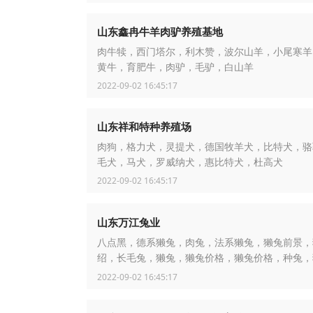
山东鑫冉牛羊肉驴养殖基地
肉牛犊，西门塔尔，利木赞，波尔山羊，小尾寒羊
黄牛，育肥牛，肉驴，毛驴，白山羊
2022-09-02 16:45:17
山东祥和特种养殖场
肉狗，格力犬，灵提犬，德国牧羊犬，比特犬，骆
毛犬，马犬，罗威纳犬，惠比特犬，杜高犬
2022-09-02 16:45:17
山东万江兔业
八点黑，德系獭兔，肉兔，法系獭兔，獭兔前景，
绍，长毛兔，獭兔，獭兔价格，獭兔价格，种兔，
殖
2022-09-02 16:45:17