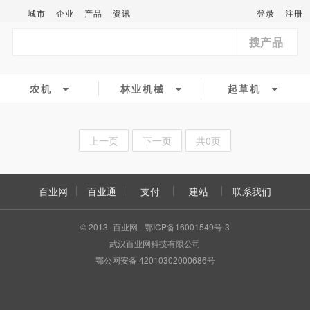
城市
企业
产品
资讯
登录
注册
搜产品
农机
林业机械
起草机
上一页
下一页
共0页
百业网
百业通
支付
建站
联系我们
© 2013 -百业网- 鄂ICP备16001549号-3
武汉百业网科技有限公司
鄂公网安备 42010302000686号