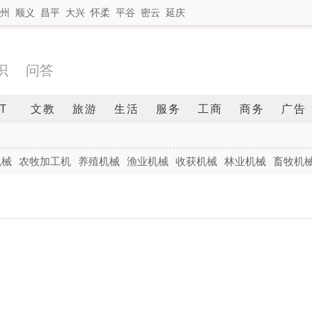
州
顺义
昌平
大兴
怀柔
平谷
密云
延庆
识
问答
IT
文教
旅游
生活
服务
工商
商务
广告
机械
农牧加工机
养殖机械
渔业机械
收获机械
林业机械
畜牧机