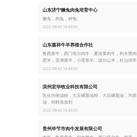
山东济宁獭兔肉兔培育中心
獭兔，肉兔，种兔
2022-09-02 16:43:35
山东嘉祥牛羊养殖合作社
鲁西黄牛，西门塔尔肉牛，夏洛莱肉牛，利木赞肉
肥羊，亚洲黄羊，小尾寒羊，波尔山羊，杜泊绵羊
牛，灰山羊，牛犊
2022-09-02 16:43:35
滨州宏华牧业科技有限公司
乳化均衡油粉，大豆磷脂油粉，大豆磷脂油，均质
油，饲料添加剂
2022-09-02 16:43:35
贵州毕节市肉牛发展有限公司