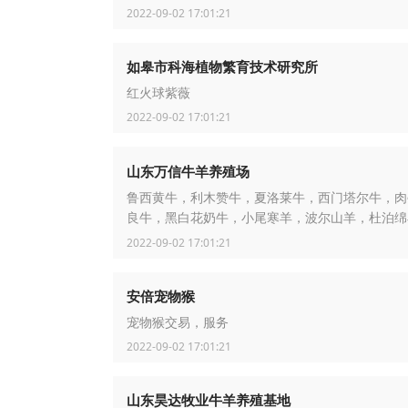
2022-09-02 17:01:21
如皋市科海植物繁育技术研究所
红火球紫薇
2022-09-02 17:01:21
山东万信牛羊养殖场
鲁西黄牛，利木赞牛，夏洛莱牛，西门塔尔牛，肉
良牛，黑白花奶牛，小尾寒羊，波尔山羊，杜泊绵
江黄羊，肉羊奶羊
2022-09-02 17:01:21
安倍宠物猴
宠物猴交易，服务
2022-09-02 17:01:21
山东昊达牧业牛羊养殖基地