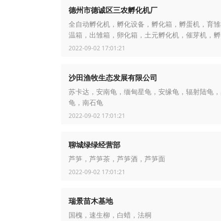
德州市德诚区三农孵化机厂
全自动孵化机，孵化设备，孵化箱，孵蛋机，育雏
温箱，出雏箱，卵化箱，土元孵化机，催芽机，孵
2022-09-02 17:01:21
沙田渔牧生态发展有限公司
苏卡达，安南龟，缅甸星龟，安缘龟，辐射陆龟，
龟，南石龟
2022-09-02 17:01:21
聊城绿绿经营部
芦笋，芦笋茶，芦笋酒，芦笋面
2022-09-02 17:01:21
瑞景苗木基地
国槐，速生柳，白蜡，法桐