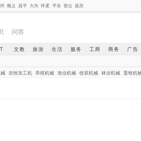
州
顺义
昌平
大兴
怀柔
平谷
密云
延庆
识
问答
IT
文教
旅游
生活
服务
工商
商务
广告
机械
农牧加工机
养殖机械
渔业机械
收获机械
林业机械
畜牧机