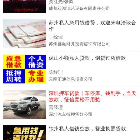
吴红光\张凤
成都双鸿演艺设备有限责任公司
苏州私人急用钱借贷，欢迎来电洽谈合
作
宇经理
苏州鑫融财务投资咨询有限公司
保山小额私人贷款，倒贷过桥借款
陈经理
云南汇通信息投资公司
深圳押车贷款｜车停库、钱到手，当天
放款，征信宽松不用愁
雷经理
深圳汽车抵押贷款公司
钦州私人借钱空放，营业执照贷款