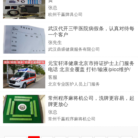
张总
杭州千赢牌具公司
武汉代开三甲医院病假条，认真对待每
一个客户
张先生
武汉鼎盛健康服务有限公司
元宝轩泽健康北京市持证护士上门服务
电话 北京全覆盖 打针/输液/picc维护/
输液港维护/采血/换药拆线/造瘘/造口
客服
北京专业医护人员上门服务
常州程序麻将机公司，洗牌更容易，起
牌更放心
张总
常州千赢程序麻将机公司