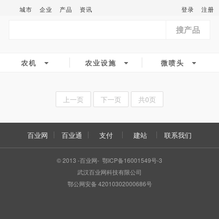
城市
企业
产品
资讯
登录
注册
搜产品
农机
农业设施
微喷头
上一页
下一页
共0页
百业网
百业通
支付
建站
联系我们
© 2013 -百业网- 鄂ICP备16001549号-3
武汉百业网科技有限公司
鄂公网安备 42010302000686号