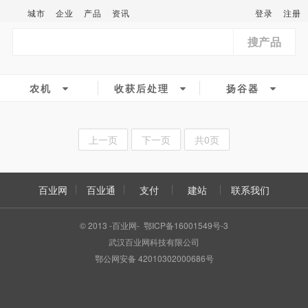
城市
企业
产品
资讯
登录
注册
搜产品
农机
收获后处理
扬谷器
上一页
下一页
共0页
百业网
百业通
支付
建站
联系我们
© 2013 -百业网- 鄂ICP备16001549号-3
武汉百业网科技有限公司
鄂公网安备 42010302000686号