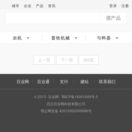
城市
企业
产品
资讯
登录
注册
搜产品
农机
畜牧机械
匀料器
上一页
下一页
共0页
百业网
百业通
支付
建站
联系我们
© 2013 -百业网- 鄂ICP备16001549号-3
武汉百业网科技有限公司
鄂公网安备 42010302000686号