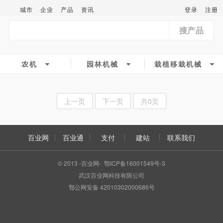
城市
企业
产品
资讯
登录
注册
搜产品
农机
园林机械
栽植移栽机械
上一页
下一页
共0页
百业网
百业通
支付
建站
联系我们
© 2013 -百业网- 鄂ICP备16001549号-3
武汉百业网科技有限公司
鄂公网安备 42010302000686号