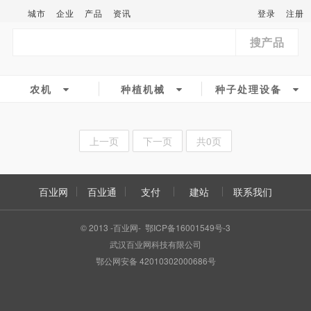
城市
企业
产品
资讯
登录
注册
搜产品
农机
种植机械
种子处理设备
上一页
下一页
共0页
百业网
百业通
支付
建站
联系我们
© 2013 -百业网- 鄂ICP备16001549号-3
武汉百业网科技有限公司
鄂公网安备 42010302000686号