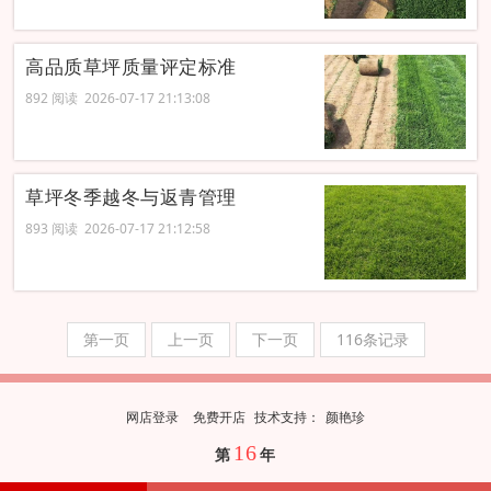
高品质草坪质量评定标准
892 阅读 2026-07-17 21:13:08
草坪冬季越冬与返青管理
893 阅读 2026-07-17 21:12:58
第一页
上一页
下一页
116条记录
网店登录
免费开店
技
术
支
持
：
颜艳珍
16
第
年