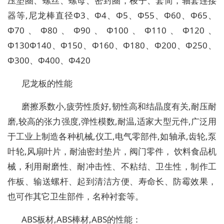
压垫圈、螺丝、螺母、密封圈，梭子、套简，轴套连接
器等,尼龙棒直径Φ3、Φ4、Φ5、Φ55、Φ60、Φ65、
Φ70、Φ80、Φ90、Φ100、Φ110、Φ120、
Φ130Φ140、Φ150、Φ160、Φ180、Φ200、Φ250、
Φ300、Φ400、Φ420
尼龙板的性能
磨擦系数小,疲劳性质好,韧性高和结晶度有关,耐压耐
磨,较高的张力强度,弹性模数,耐温,适家大型元件,广泛用
于工业上制造各种机械,仪工,电气零部件,如轴承,齿轮,泵
叶轮,风扇叶片，耐油密封垫片，阀门零件， 饮料食品机
械，利用耐磨性、耐冲击性、不粘结、卫生性，制作工
作板、输送螺杆、起到清洁方便、寿命长、防霉效果，
也可作其它卫生部件，名种衬套等。
ABS板材,ABS棒材,ABS的性能：