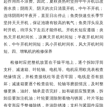
起作用而不浪费。因此，夏秋炎热时坚持中午开机以改
善水质；阴雨天、阴天的次日清晨开机，中午不开机；
连绵阴雨时半夜开，直至日出停止；鱼类快速生长季节
坚持天天开机，保证池塘有较高的氧气；鱼类浮头应及
时开机，待浮头下去后才能停机。开机长短应遵循：炎
热天开机时间长，凉爽天开机时间短；半夜开机时间
长，中午开机时间短；风小开机时间长，风大开机时间
短。四、增氧机的检修保养
检修时应把整机放置在干燥平地上，逐个拆卸浮筒
支杆、减速箱、叶轮轴、电机等。电机应用欧兆表检查
绝缘情况，并检查接线柱等是否牢固，电线是否有损
坏；减速箱要逐个检查齿轮、轮轴等磨损情况，及时整
修更换，油封、轴承是否完好，如有破损应预更换，拆
卸后要加注机油；叶轮要清除附着物与锈斑，叶片等如
有变形应予整修除锈，并涂防锈漆；支杆与紧固件应除