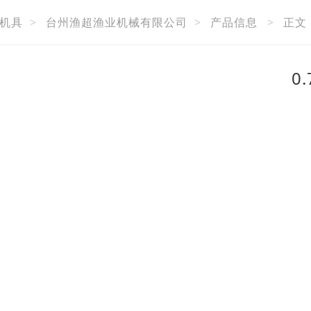
机具
>
台州渔超渔业机械有限公司
>
产品信息
>
正文
0