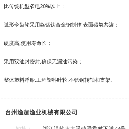
比传统机型省电20%以上；
弧形伞齿轮采用鉻锰钛合金钢制作,表面碳氧共渗；
硬度高,使用寿命长；
采用双油封密封,确保无漏油污染；
整体塑料浮船,工程塑料叶轮,不锈钢转轴和支架。
台州渔超渔业机械有限公司
地址：
浙江温岭市大溪镇潘岙村下洋73号